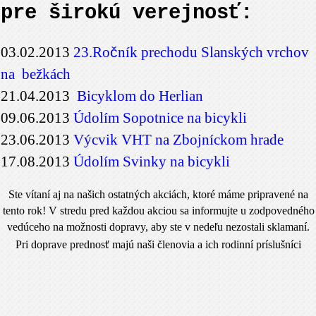
pre širokú verejnos
ť:
03.02.2013
23.Ro
č
ník prechodu Slanských vrchov
na bežkách
21.04.2013
Bicyklom do Herlian
09.06.2013
Údolím Sopotnice na bicykli
23.06.2013
Výcvik VHT na Zbojníckom hrade
17.08.2013
Údolím Svinky na bicykli
Ste vítaní aj na našich ostatných akciách, ktoré máme pripravené na
tento rok! V stredu pred každou akciou sa informujte u zodpovedného
vedúceho na možnosti dopravy, aby ste v nede
u nezostali sklamaní.
ľ
Pri doprave prednos
majú naši
lenovia a ich rodinní príslušníci
ť
č