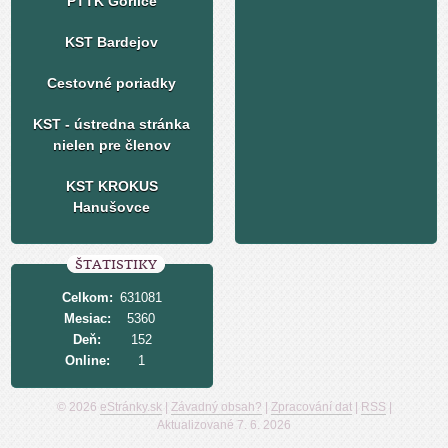
PTTK Gorlice
KST Bardejov
Cestovné poriadky
KST - ústredna stránka
nielen pre členov
KST KROKUS
Hanušovce
ŠTATISTIKY
Celkom:
631081
Mesiac:
5360
Deň:
152
Online:
1
© 2026
eStránky.sk
|
Závadný obsah?
|
Zpracování dat
|
RSS
|
Aktualizované 7. 6. 2026